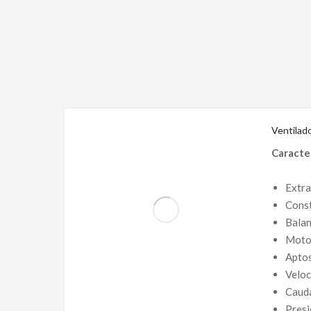
Ventilad
Caracter
Extra
Const
Balan
Motor
Aptos
Veloc
Cauda
Presi