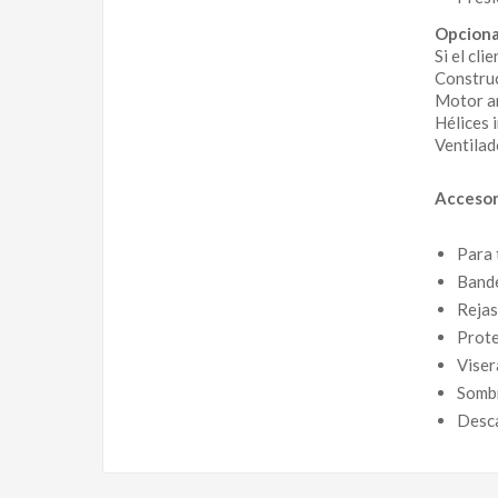
Opciona
Si el cl
Construc
Motor an
Hélices i
Ventilad
Accesor
Para 
Bande
Rejas
Prote
Viser
Somb
Desc