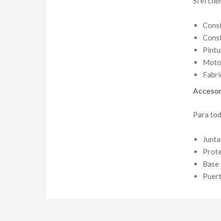
Si el cl
Const
Const
Pintu
Motor
Fabri
Accesor
Para tod
Junta
Prote
Base 
Puert