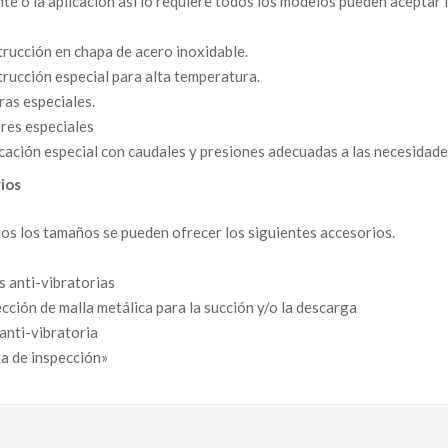
iente o la aplicación así lo requiere todos los modelos pueden aceptar 
rucción en chapa de acero inoxidable.
rucción especial para alta temperatura.
ras especiales.
es especiales
cación especial con caudales y presiones adecuadas a las necesidades
ios
os los tamaños se pueden ofrecer los siguientes accesorios.
s anti-vibratorias
cción de malla metálica para la succión y/o la descarga
anti-vibratoria
a de inspección»