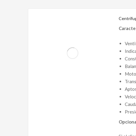
Centrífug
Caracte
Venti
Indic
Const
Balan
Motor
Trans
Aptos
Veloc
Cauda
Presi
Opciona