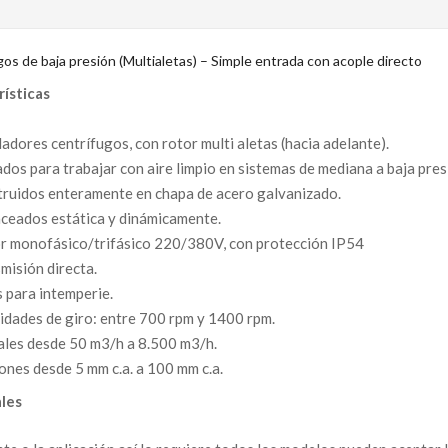
os de baja presión (Multialetas) – Simple entrada con acople directo
rísticas
ladores centrífugos, con rotor multi aletas (hacia adelante).
ados para trabajar con aire limpio en sistemas de mediana a baja pres
ruidos enteramente en chapa de acero galvanizado.
ceados estática y dinámicamente.
 monofásico/trifásico 220/380V, con protección IP54
misión directa.
 para intemperie.
idades de giro: entre 700 rpm y 1400 rpm.
les desde 50 m3/h a 8.500 m3/h.
ones desde 5 mm c.a. a 100 mm c.a.
les