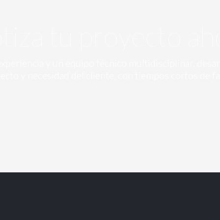
tiza tu proyecto ah
periencia y un equipo técnico multidisciplinar, des
ecto y necesidad del cliente, con tiempos cortos de fa