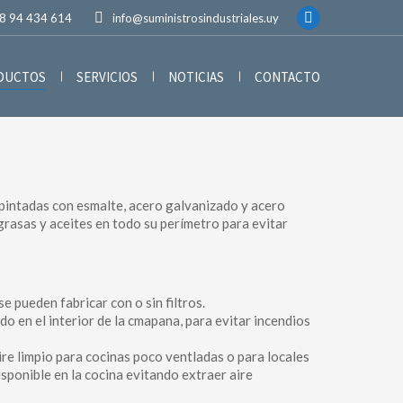
8 94 434 614
info@suministrosindustriales.uy
ODUCTOS
SERVICIOS
NOTICIAS
CONTACTO
pintadas con esmalte, acero galvanizado y acero
rasas y aceites en todo su perímetro para evitar
e pueden fabricar con o sin filtros.
o en el interior de la cmapana, para evitar incendios
e limpio para cocinas poco ventladas o para locales
disponible en la cocina evitando extraer aire