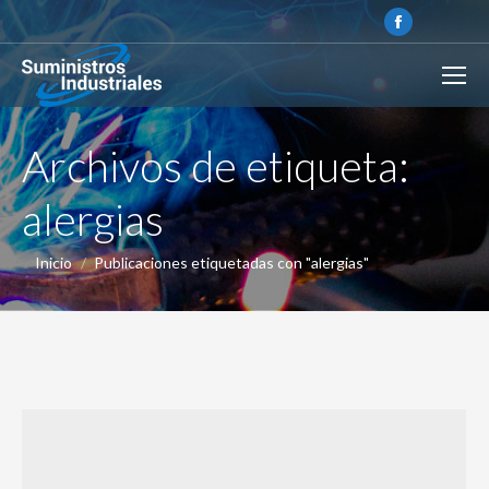
Archivos de etiqueta:
alergias
Estás aquí:
Inicio
Publicaciones etiquetadas con "alergias"