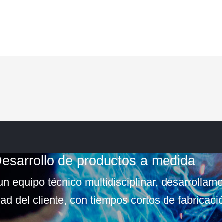
esarrollo de productos a medida
n equipo técnico multidisciplinar, desarrollam
ad del cliente, con tiempos cortos de fabricaci