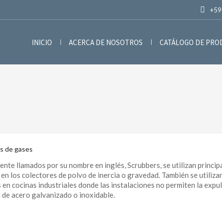
+59
INICIO
ACERCA DE NOSOTROS
CATÁLOGO DE PR
s de gases
te llamados por su nombre en inglés, Scrubbers, se utilizan princip
 en los colectores de polvo de inercia o gravedad. También se utiliza
s en cocinas industriales donde las instalaciones no permiten la expu
 de acero galvanizado o inoxidable.