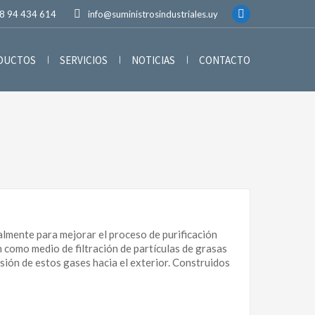
8 94 434 614
info@suministrosindustriales.uy
Facebook
page
opens
ODUCTOS
SERVICIOS
NOTICIAS
CONTACTO
in
new
window
almente para mejorar el proceso de purificación
n como medio de filtración de partículas de grasas
lsión de estos gases hacia el exterior. Construidos