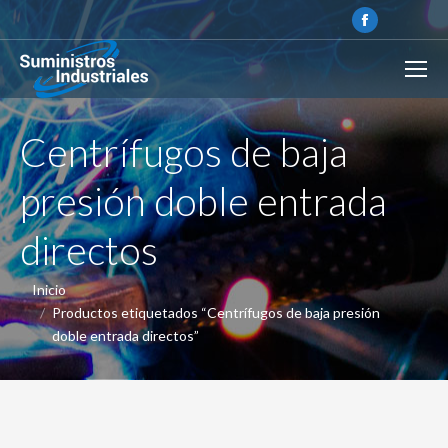
Centrífugos de baja
presión doble entrada
directos
Estás aquí:
Inicio
Productos etiquetados “Centrífugos de baja presión
doble entrada directos”