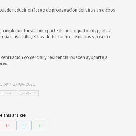
 puede reducir el riesgo de propagación del virus en dichos
ría implementarse como parte de un conjunto integral de
e una mascarilla, el lavado frecuente de manos y toser o
ventilación comercial y residencial pueden ayudarte a
ores.
:
Blog
27/04/2021
oronavirus
ventilacion
e this article