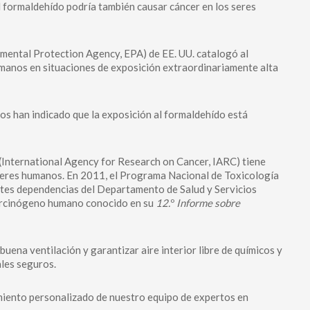
al formaldehído podría también causar cáncer en los seres
mental Protection Agency, EPA) de EE. UU. catalogó al
anos en situaciones de exposición extraordinariamente alta
s han indicado que la exposición al formaldehído está
 (International Agency for Research on Cancer, IARC) tiene
seres humanos. En 2011, el Programa Nacional de Toxicología
ntes dependencias del Departamento de Salud y Servicios
arcinógeno humano conocido en su
12.
º
Informe sobre
uena ventilación y garantizar aire interior libre de químicos y
ales seguros.
miento personalizado de nuestro equipo de expertos en