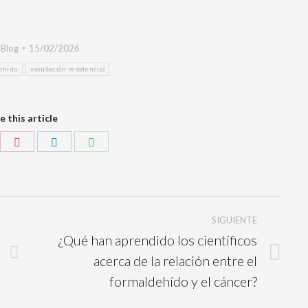
:
Blog
15/02/2026
ehído
ventilación residencial
e this article
SIGUIENTE
¿Qué han aprendido los científicos
acerca de la relación entre el
formaldehído y el cáncer?