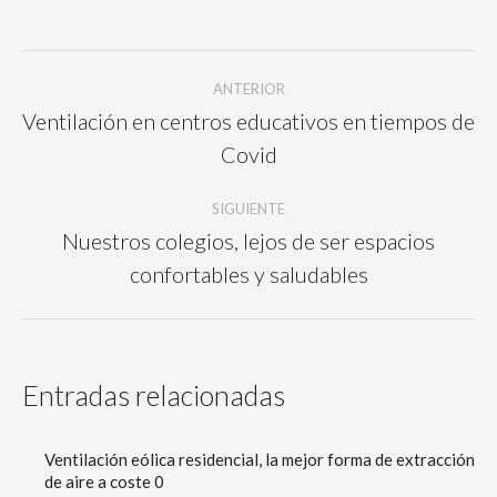
Facebook
Twitter
Pinterest
LinkedIn
WhatsApp
Navegación
ANTERIOR
entre
Ventilación en centros educativos en tiempos de
publicaciones
Publicación
Covid
anterior:
SIGUIENTE
Nuestros colegios, lejos de ser espacios
Publicación
confortables y saludables
siguiente:
Entradas relacionadas
Ventilación eólica residencial, la mejor forma de extracción
de aire a coste 0