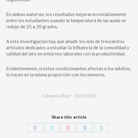
En ambas materias, los resultados mejoraron notablemente
entre los estudiantes cuando la temperatura de las aulas se
redujo de 25 a 20 grados.
A esta investigación hay que añadir los más de trescientos
artículos dedicados a estudiar la influencia de la comodidad y
calidad del aire en entornos laborales con la productividad.
Evidentemente, si estos condicionantes afectan a los adultos,
lo hacen en la misma proporción con los menores.
Categoría:
Blog
23/03/2021
Share this article
Share
Share
Share
Share
Share
on
on
on
on
on