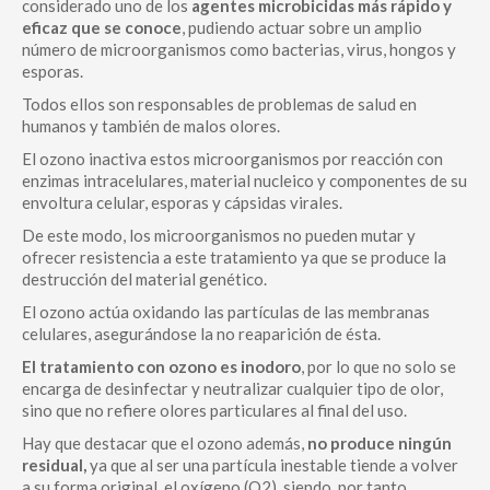
considerado uno de los
agentes microbicidas más rápido y
eficaz que se conoce
, pudiendo actuar sobre un amplio
número de microorganismos como bacterias, virus, hongos y
esporas.
Todos ellos son responsables de problemas de salud en
humanos y también de malos olores.
El ozono inactiva estos microorganismos por reacción con
enzimas intracelulares, material nucleico y componentes de su
envoltura celular, esporas y cápsidas virales.
De este modo, los microorganismos no pueden mutar y
ofrecer resistencia a este tratamiento ya que se produce la
destrucción del material genético.
El ozono actúa oxidando las partículas de las membranas
celulares, asegurándose la no reaparición de ésta.
El tratamiento con ozono es inodoro
, por lo que no solo se
encarga de desinfectar y neutralizar cualquier tipo de olor,
sino que no refiere olores particulares al final del uso.
Hay que destacar que el ozono además,
no produce ningún
residual,
ya que al ser una partícula inestable tiende a volver
a su forma original, el oxígeno (O2), siendo, por tanto,