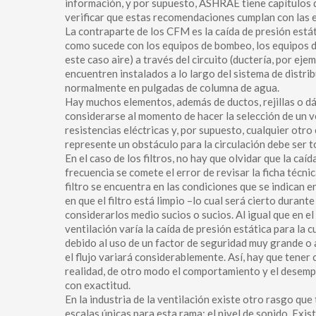
información, y por supuesto, ASHRAE tiene capítulos 
verificar que estas recomendaciones cumplan con las es
La contraparte de los CFM es la caída de presión estát
como sucede con los equipos de bombeo, los equipos de
este caso aire) a través del circuito (ductería, por ej
encuentren instalados a lo largo del sistema de distrib
normalmente en pulgadas de columna de agua.
Hay muchos elementos, además de ductos, rejillas o dá
considerarse al momento de hacer la selección de un ve
resistencias eléctricas y, por supuesto, cualquier otro
represente un obstáculo para la circulación debe ser 
En el caso de los filtros, no hay que olvidar que la c
frecuencia se comete el error de revisar la ficha técnica
filtro se encuentra en las condiciones que se indican 
en que el filtro está limpio –lo cual será cierto durante
considerarlos medio sucios o sucios. Al igual que en el
ventilación varía la caída de presión estática para la 
debido al uso de un factor de seguridad muy grande o a
el flujo variará considerablemente. Así, hay que tener 
realidad, de otro modo el comportamiento y el desempe
con exactitud.
En la industria de la ventilación existe otro rasgo qu
escalas únicas para esta rama: el nivel de sonido. Exis