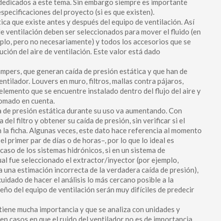
dedicados a este tema. Sin embargo siempre es importante
pecificaciones del proyecto (si es que existen).
ica que existe antes y después del equipo de ventilación. Así
 ventilación deben ser seleccionados para mover el fluido (en
emplo, pero no necesariamente) y todos los accesorios que se
ución del aire de ventilación. Este valor está dado
mpers, que generan caída de presión estática y que han de
ntilador. Louvers en muro, filtros, mallas contra pájaros,
 elemento que se encuentre instalado dentro del flujo del aire y
tomado en cuenta.
aída de presión estática durante su uso va aumentando. Con
 del filtro y obtener su caída de presión, sin verificar si el
en la ficha. Algunas veces, este dato hace referencia al momento
 el primer par de días o de horas–, por lo que lo ideal es
 caso de los sistemas hidrónicos, si en un sistema de
cual fue seleccionado el extractor/inyector (por ejemplo,
 una estimación incorrecta de la verdadera caída de presión),
cuidado de hacer el análisis lo más cercano posible a la
ño del equipo de ventilación serán muy difíciles de predecir
e tiene mucha importancia y que se analiza con unidades y
ten casos en que el ruido del ventilador no es de importancia,