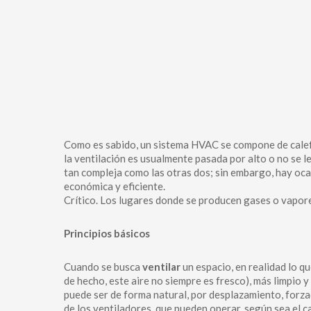
Como es sabido, un sistema HVAC se compone de calefa
la ventilación es usualmente pasada por alto o no se l
tan compleja como las otras dos; sin embargo, hay oca
económica y eficiente.
Crítico. Los lugares donde se producen gases o vapore
Principios básicos
Cuando se busca
ventilar
un espacio, en realidad lo qu
de hecho, este aire no siempre es fresco), más limpio y
puede ser de forma natural, por desplazamiento, forzad
de los ventiladores, que pueden operar, según sea el c