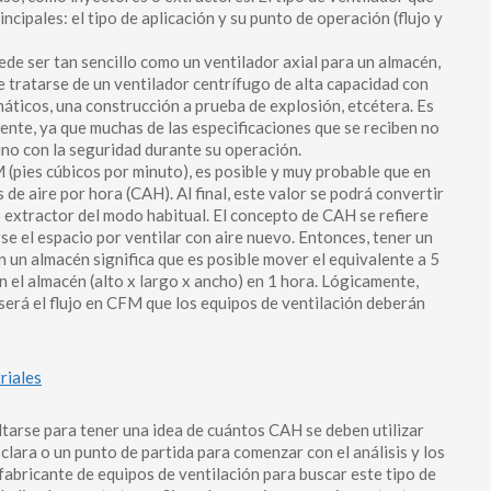
cipales: el tipo de aplicación y su punto de operación (flujo y
uede ser tan sencillo como un ventilador axial para un almacén,
e tratarse de un ventilador centrífugo de alta capacidad con
máticos, una construcción a prueba de explosión, etcétera. Es
ente, ya que muchas de las especificaciones que se reciben no
ino con la seguridad durante su operación.
(pies cúbicos por minuto), es posible y muy probable que en
e aire por hora (CAH). Al final, este valor se podrá convertir
o extractor del modo habitual. El concepto de CAH se refiere
e el espacio por ventilar con aire nuevo. Entonces, tener un
n un almacén significa que es posible mover el equivalente a 5
 el almacén (alto x largo x ancho) en 1 hora. Lógicamente,
erá el flujo en CFM que los equipos de ventilación deberán
riales
tarse para tener una idea de cuántos CAH se deben utilizar
 clara o un punto de partida para comenzar con el análisis y los
 fabricante de equipos de ventilación para buscar este tipo de