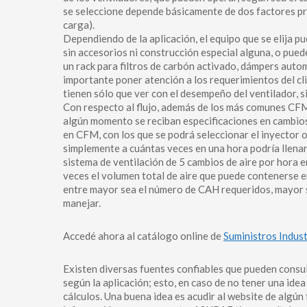
se seleccione depende básicamente de dos factores prin
carga).
Dependiendo de la aplicación, el equipo que se elija p
sin accesorios ni construcción especial alguna, o pued
un rack para filtros de carbón activado, dámpers auto
importante poner atención a los requerimientos del cli
tienen sólo que ver con el desempeño del ventilador, s
Con respecto al flujo, además de los más comunes CFM 
algún momento se reciban especificaciones en cambios d
en CFM, con los que se podrá seleccionar el inyector 
simplemente a cuántas veces en una hora podría llenars
sistema de ventilación de 5 cambios de aire por hora e
veces el volumen total de aire que puede contenerse en
entre mayor sea el número de CAH requeridos, mayor s
manejar.
Accedé ahora al catálogo online de
Suministros Indust
Existen diversas fuentes confiables que pueden consul
según la aplicación; esto, en caso de no tener una idea
cálculos. Una buena idea es acudir al website de algún