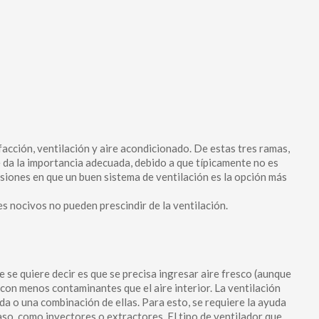
cción, ventilación y aire acondicionado. De estas tres ramas,
e da la importancia adecuada, debido a que típicamente no es
siones en que un buen sistema de ventilación es la opción más
s nocivos no pueden prescindir de la ventilación.
e se quiere decir es que se precisa ingresar aire fresco (aunque
 con menos contaminantes que el aire interior. La ventilación
a o una combinación de ellas. Para esto, se requiere la ayuda
aso, como inyectores o extractores. El tipo de ventilador que