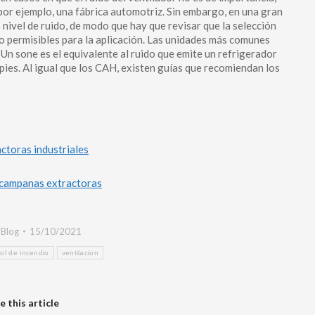
or ejemplo, una fábrica automotriz. Sin embargo, en una gran
 nivel de ruido, de modo que hay que revisar que la selección
do permisibles para la aplicación. Las unidades más comunes
. Un sone es el equivalente al ruido que emite un refrigerador
pies. Al igual que los CAH, existen guías que recomiendan los
ctoras industriales
 campanas extractoras
:
Blog
15/10/2021
ol de incendio
ventilacion
e this article