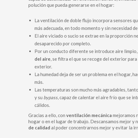
polución que pueda generarse en el hogar:
La ventilación de doble flujo incorpora sensores que
más adecuada, en todo momento y sin necesidad de 
El aire viciado o sucio se extrae en la proporción 
desaparecido por completo.
Por un conducto diferente se introduce aire limpio,
del aire
, se filtra el que se recoge del exterior pa
exterior.
La humedad deja de ser un problema en el hogar, ha
más.
Las temperaturas son mucho más agradables, tanto e
y su
bypass
, capaz de calentar el aire frío que se i
cálidos.
Gracias a ello, con
ventilación mecánica
mejoramos nu
hogar o en el lugar de trabajo. Descansamos mejor y 
de calidad
al poder concentrarnos mejor y evitar la ir