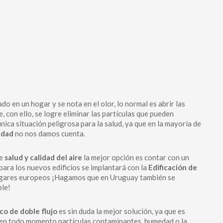
 en un hogar y se nota en el olor, lo normal es abrir las
, con ello, se logre eliminar las partículas que pueden
ica situación peligrosa para la salud, ya que en la mayoría de
idad
no nos damos cuenta.
re
salud y calidad del aire
la mejor opción es contar con un
para los nuevos edificios se implantará con la
Edificación de
 hogares europeos ¡Hagamos que en Uruguay también se
ble!
co de doble flujo
es sin duda la mejor solución, ya que es
o en todo momento partículas contaminantes, humedad o la